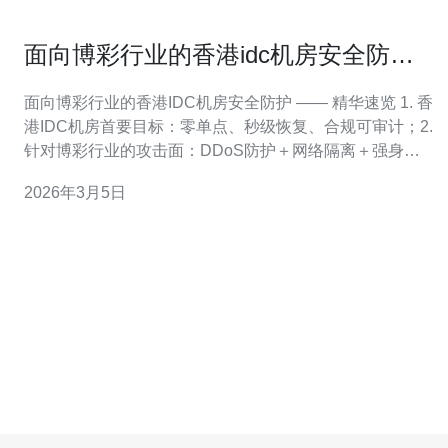
面向博彩行业的香港idc机房安全防护
方案比较分析
面向博彩行业的香港IDC机房安全防护 —— 精华速览 1. 香
港IDC机房首要目标：零单点、秒级恢复、合规可审计；2.
针对博彩行业的攻击面：DDoS防护＋网络隔离＋强身份
与物理安防；3. 选型要点：证书与合规、运营SOC能力、
2026年3月5日
双活或热备多区域灾备。 本文为合规运营角度的深度比较
分析，面向想在香港托管或自建机房的博彩行业平台架构
师与安全负责人