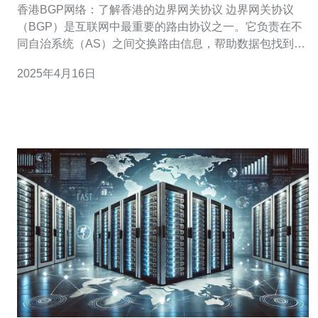
香港BGP网络：了解香港的边界网关协议 边界网关协议
（BGP）是互联网中最重要的路由协议之一。它负责在不
同自治系统（AS）之间交换路由信息，帮助数据包找到正
确的路径到达目的地。 香港作为一个国际金融中心和互联
2025年4月16日
网枢纽，拥有强大的BGP网络。这个网络连接了许多互联
网服务提供商（ISP）和企业，使得香港成为亚洲地区的重
要网络枢纽。