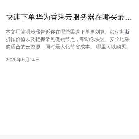
快速下单华为香港云服务器在哪买最省
钱的优惠与促销时机
本文用简明步骤告诉你在哪些渠道下单更划算、如何判断
折扣价值以及把握常见促销节点，帮助你快速、安全地采
购适合的云资源，同时最大化节省成本。 哪里可以购买华
为香港云服务器，哪个渠道更可靠？ 购买华为香港云服务
2026年6月14日
器的常见渠道有：华为云官网、华为云海外站、经销商/合
作伙伴、第三方云服务市场（如AWS Marketplace类比）
以及代理商企业采购。官方