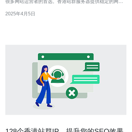
很多网站运营者的首选。香港站群服务器提供稳定的网络
连接和快速的访问速度，尤其对于面向国内和国际用户的
2025年4月5日
网站来说，选择香港站群服务器是一个明智的决策。 在选
择香港站群服务器时，有几个关键因素需要考虑： 稳定
性：选择具有稳定性保
128个香港站群IP，提升您的SEO效果