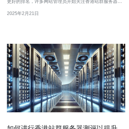
更好的排名，许多网站管理员开始关注香港站群服务器多
IP的使用。本文将介绍香港站群服务器多IP对SEO效果的
2025年2月21日
关键作用。 什么是香港站群服务器多IP？ 香港站群服务器
多IP是指在一个服务器上部署多个IP地址，每个IP地址对
应一个独立的网站。这种配置
如何进行香港站群服务器测评以提升性