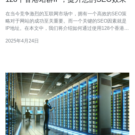
在当今竞争激烈的互联网市场中，拥有一个高效的SEO策
略对于网站的成功至关重要。而一个关键的SEO因素就是
IP地址。在本文中，我们将介绍如何通过使用128个香港站
群IP来提升您的SEO效果。 香港站群IP是指一组包含128
2025年4月24日
个独立IP地址的网络。这些IP地址可以用于创建多个网
站，每个网站都有独立的IP地址。这样做的好处是可以提
高搜索引擎对网站