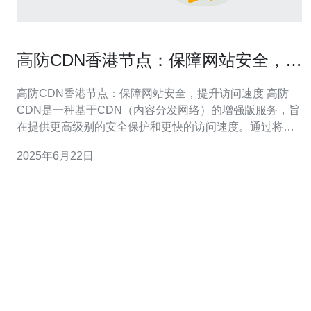
高防CDN香港节点：保障网站安全，提
升访问速度
高防CDN香港节点：保障网站安全，提升访问速度 高防
CDN是一种基于CDN（内容分发网络）的增强版服务，旨
在提供更高级别的安全保护和更快的访问速度。通过将网
站内容分发到全球各地的节点上，高防CDN可以有效减少
2025年6月22日
服务器负载，提高网站的稳定性和性能。 香港作为亚洲重
要的网络枢纽，拥有优越的地理位置和完善的网络基础设
施，连接全球各个