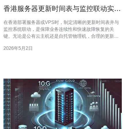
香港服务器更新时间表与监控联动实现
快速故障恢复流程
在香港部署服务器或VPS时，制定清晰的更新时间表并与
监控系统联动，是保障业务连续性和快速故障恢复的关
键。无论是公有云主机还是自托管物理机，合理的更新流
程能降低因补丁或配置变更带来的风险。 更新时间表通常
2026年5月2日
包括常规补丁维护、内核和软件升级窗口以及紧急补丁机
制。建议将常规维护安排在业务低峰期，明确频率（如每
月例行、每季度大型升级）并提前通过DNS和域名