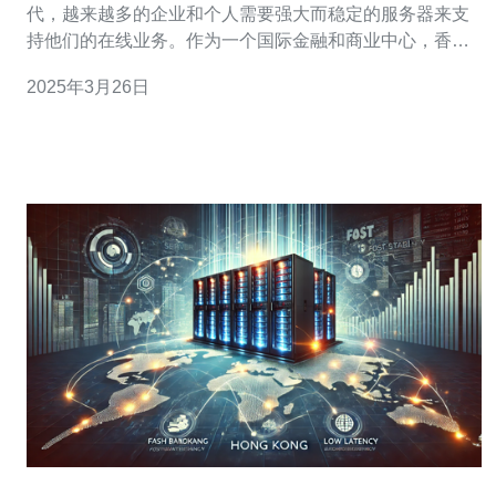
代，越来越多的企业和个人需要强大而稳定的服务器来支
持他们的在线业务。作为一个国际金融和商业中心，香港
成为了众多企业和个人的首选地之一。香港的BGP服务器
2025年3月26日
出租服务因其稳定性和高效性而备受推崇。 BGP（Border
Gateway Protocol）服务器是一种用于在互联网