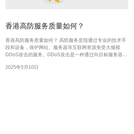
香港高防服务质量如何？
香港高防服务质量如何？ 高防服务是指通过专业的技术手
段和设备，保护网站、服务器等互联网资源免受大规模
DDoS攻击的服务。DDoS攻击是一种通过向目标服务器发
送大量恶意流量来使其瘫痪的网络攻击方式，高防服务可
2025年5月10日
以有效抵御这种攻击，保障网络安全。 香港作为亚洲重要
的金融和商业中心，吸引了大量的互联网企业和网站选择
在此地建设服务器和数