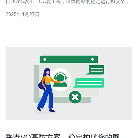
括DDoS攻击、CC攻击等，保障网站的稳定运行和安全
性。对于香港的企业和网站来说，选择一款适合香港地区
2025年4月27日
的高防云服务器非常重要。 香港作为国际金融中心和亚太
地区的重要商业枢纽，拥有众多的企业和网站。然而，网
络攻击在香港地区也非常常见。DDoS
香港VO高防方案，稳定护航您的网络