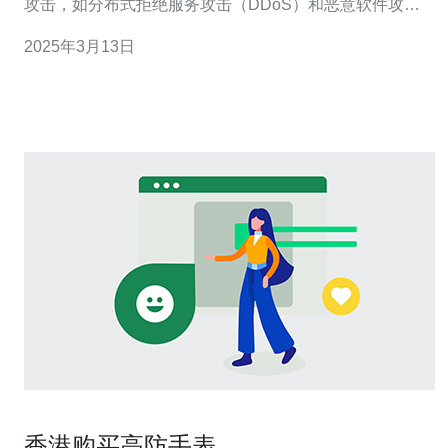
攻击，如分布式拒绝服务攻击（DDoS）和恶意软件攻
击。它利用强大的防火墙和流量清洗技术，确保您的网站
2025年3月13日
始终保持在线和可用。 1. 强大的防御能力：香港MTT高防
拥有先进的防御系统，可以抵御多达数TB级别的DDoS攻
击，保护您
香港购买高防手表。