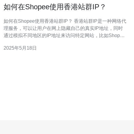
如何在Shopee使用香港站群IP？
如何在Shopee使用香港站群IP？ 香港站群IP是一种网络代
理服务，可以让用户在网上隐藏自己的真实IP地址，同时
通过模拟不同地区的IP地址来访问特定网站，比如Shopee
香港站。 在一些情况下，用户可能想要访问特定地区的网
2025年5月18日
站，比如Shopee香港站，但由于地理位置限制无法直接访
问。使用香港站群IP可以绕过这些限制，让用户在任