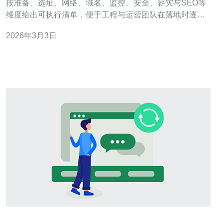
按准备、选址、网络、域名、监控、安全、容灾与SEO等
维度给出可执行清单，便于工程与运营团队在落地时逐项
核对，减少踩坑与被搜索引擎惩罚的风险。 需要准备多少
2026年3月3日
资源？ 在开始前要清楚资源需求：带宽、服务器、IP、域
名与运维人力。建议按站点规模估算带宽峰值和并发，预
留至少2倍冗余；香港站群通常使用独立