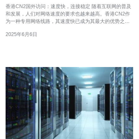
香港CN2国外访问：速度快，连接稳定 随着互联网的普及
和发展，人们对网络速度的要求也越来越高。香港CN2作
为一种专用网络线路，其速度快已成为其最大的优势之
一。相比于传统的网络连接，使用香港CN2线路能够极大
2025年6月6日
地提升访问速度，让用户能够更快地浏览网页、观看视频
等。 除了速度快之外，香港CN2线路还以其连接稳定著
称。无论用户身处何