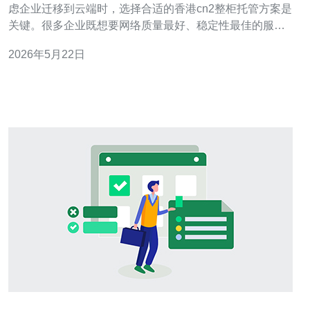
虑企业迁移到云端时，选择合适的香港cn2整柜托管方案是
关键。很多企业既想要网络质量最好、稳定性最佳的服
务，又希望成本尽量最便宜。本文从服务器与机柜层面出
2026年5月22日
发，详细评测CN2网络优势、机房设施、电力与散热、安
全合规、运维与成本，帮助你在“最好、最佳、最便宜”之间
找到平衡。 什么是香港CN2整柜