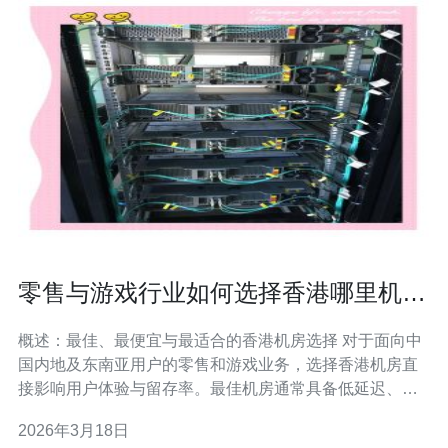
零售与游戏行业如何选择香港哪里机房
不卡以降低流失率
概述：最佳、最便宜与最适合的香港机房选择 对于面向中
国内地及东南亚用户的零售和游戏业务，选择香港机房直
接影响用户体验与留存率。最佳机房通常具备低延迟、高
可用的骨干互联与完善的DDoS防护；最便宜的机房可能
2026年3月18日
节省成本但牺牲带宽或互联质量。要降低流失率，并非只