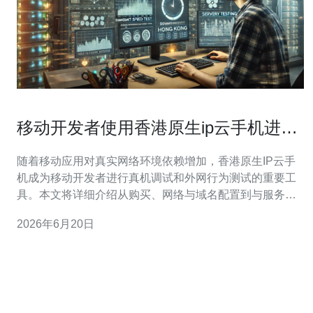
移动开发者使用香港原生ip云手机进行
真机调试的操作流程
随着移动应用对真实网络环境依赖增加，香港原生IP云手
机成为移动开发者进行真机调试和外网行为测试的重要工
具。本文将详细介绍从购买、网络与域名配置到与服务
器/VPS、CDN及高防DDoS配合的完整操作流程，帮助开
2026年6月20日
发者建立稳定、安全的测试环境。 为什么选择香港原生IP
云手机？香港节点通常具备更低的国际延迟和更高的网络
可达性，且原生IP可绕过部分地域限制，