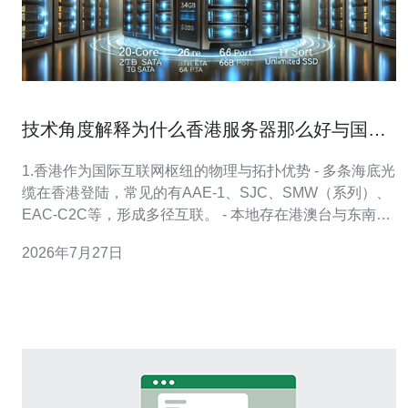
技术角度解释为什么香港服务器那么好与国际
互联互通的关系
1.香港作为国际互联网枢纽的物理与拓扑优势 - 多条海底光
缆在香港登陆，常见的有AAE-1、SJC、SMW（系列）、
EAC-C2C等，形成多径互联。 - 本地存在港澳台与东南
亚、日美往返的低时延链路，减少跨境转发跳数。 - 香港
2026年7月27日
数据中心与主交换中心相邻，物理距程短，机房间骨干链
路通常为10Gbps/100Gbps。 - 本地光纤环网+备用光缆提