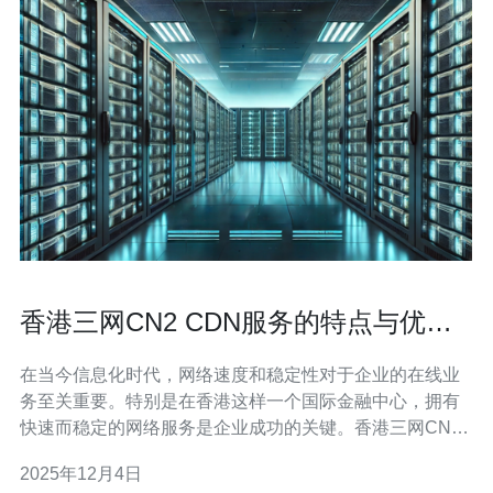
香港三网CN2 CDN服务的特点与优势
比较
在当今信息化时代，网络速度和稳定性对于企业的在线业
务至关重要。特别是在香港这样一个国际金融中心，拥有
快速而稳定的网络服务是企业成功的关键。香港三网CN2
CDN服务作为一种有效的解决方案，受到了越来越多企业
2025年12月4日
的关注。本文将深入探讨香港三网CN2 CDN服务的特点与