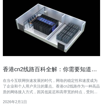
香港cn2线路百科全解：你需要知道的
所有信息
在当今互联网快速发展的时代，网络的稳定性和速度成为
了企业和个人用户关注的重点。香港cn2线路作为一种高品
质的网络接入方式，因其低延迟和高带宽的特点，受到了
越来越多用户的青睐。本文将为您全面解析香港cn2线路的
2026年2月1日
相关信息，帮助您了解其优势、适用场景和选择建议。 首