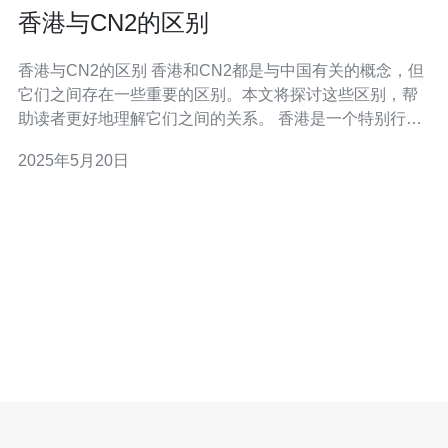
香港与CN2的区别
香港与CN2的区别 香港和CN2都是与中国有关的概念，但
它们之间存在一些重要的区别。本文将探讨这些区别，帮
助读者更好地理解它们之间的关系。 香港是一个特别行政
区，位于中国的南部。作为一个国际金融中心，香港在全
2025年5月20日
球有着重要的地位。香港拥有自己的法律体系、货币和政
府，享有高度自治权。香港的经济主要以金融、贸易和旅
游业为主，是一个繁荣