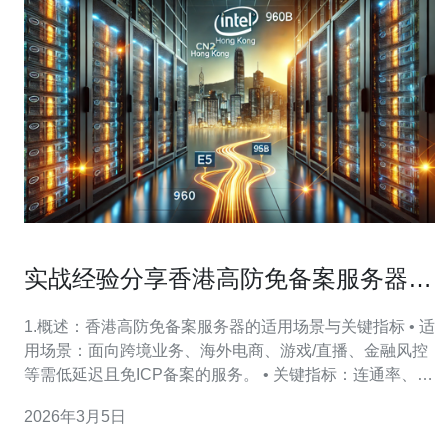
实战经验分享香港高防免备案服务器稳
定性评估
1.概述：香港高防免备案服务器的适用场景与关键指标 • 适
用场景：面向跨境业务、海外电商、游戏/直播、金融风控
等需低延迟且免ICP备案的服务。 • 关键指标：连通率、平
均响应延迟（ms）、丢包率(%), 并发连接数上限、清洗带
2026年3月5日
宽(Gbps)。 • 免备案说明：部署在香港机房的服务器无需
中国大陆ICP备案，适合快速上线的业务。 • 高防能力：通