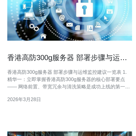
香港高防300g服务器 部署步骤与运维
监控建议一览表
香港高防300g服务器 部署步骤与运维监控建议一览表 1.
精华一：立即掌握香港高防300g服务器的核心部署要点
—— 网络前置、带宽冗余与清洗策略是成功上线的第一
步。 2. 精华二：运维关键在于实时化监控与自动化响应
2026年3月28日
—— 将DDoS流量识别、清洗联动与告警闭环固化为
SOP。 3. 精华三：日志、备份与演练不容忽视 —— 完整
的可审计链路与