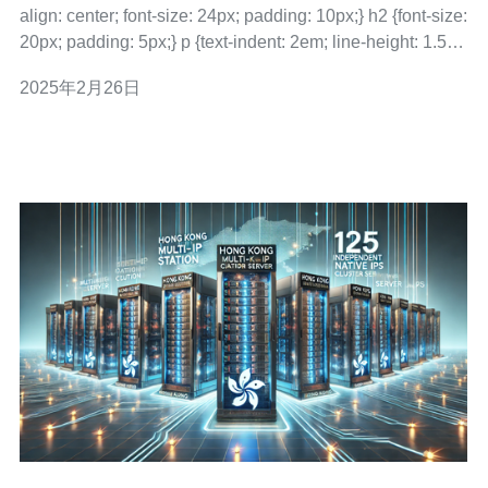
align: center; font-size: 24px; padding: 10px;} h2 {font-size:
20px; padding: 5px;} p {text-indent: 2em; line-height: 1.5;}
G口VPS是一种虚拟专
2025年2月26日