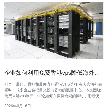
企业如何利用免费香港vps降低海外部
署成本并保持合规
引言：最佳、最好和最便宜的香港VPS选择 在考虑海外部
署时，很多企业会把目光投向香港的数据中心。本文围绕
免费香港vps展开，讨论如何在保持合规的同时，用最便宜
但兼顾稳定性的方案降低海外部署成本。我们会介绍最佳
2026年6月16日
实践、免费或低成本获取方式，以及企业级部署需要注意