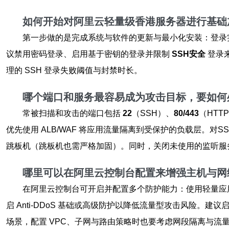
如何开始对阿里云轻量级香港服务器进行基础
第一步做的是完成系统与软件的更新与最小化安装：登录
议禁用密码登录、启用基于密钥的登录并限制
SSH安全
登录来
理的 SSH 登录失败阈值与封禁时长。
哪个端口和服务最容易成为攻击目标，要如何
常被扫描和攻击的端口包括
22
（SSH）、
80/443
（HTT
优先使用 ALB/WAF 将应用流量隔离到受保护的负载层。
跳板机（跳板机也需严格加固）。同时，关闭未使用的监听服
哪里可以在阿里云控制台配置来增强主机与网
在阿里云控制台可开启并配置多个防护能力：使用轻量应
启 Anti-DDoS 基础或高级防护以降低流量型攻击风险。
场景，配置 VPC、子网与路由策略时也要考虑网段隔离与流