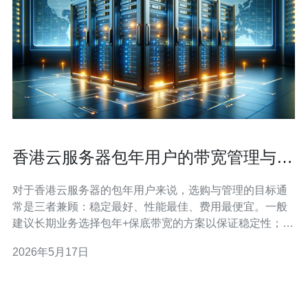
香港云服务器包年用户的带宽管理与流
量优化实战
对于香港云服务器的包年用户来说，选购与管理的目标通
常是三者兼顾：稳定最好、性能最佳、费用最便宜。一般
建议长期业务选择包年+保底带宽的方案以保证稳定性；若
流量波动大、追求最低成本，可优先考虑按流量计费或包
2026年5月17日
年但允许突发的弹性带宽方案。本文从带宽计费模型、具
体的带宽管理与流量优化实战技巧、监控与工具、以及成
本控制四个维度，系统介绍如何让香港云服务器包年用