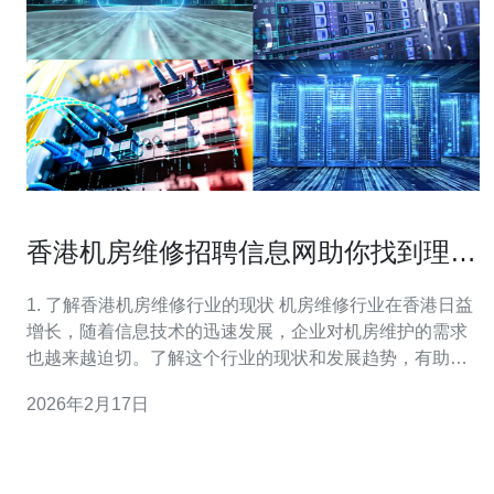
香港机房维修招聘信息网助你找到理想
工作机会
1. 了解香港机房维修行业的现状 机房维修行业在香港日益
增长，随着信息技术的迅速发展，企业对机房维护的需求
也越来越迫切。了解这个行业的现状和发展趋势，有助于
你在求职时更具竞争力。 目前，香港的机房维修工作主要
2026年2月17日
集中在大型企业、数据中心以及云计算服务提供商。了解
这些公司的业务模式、技术需求和招聘标准，可以帮助你
更