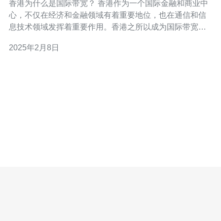
香港为什么是国际带宽？ 香港作为一个国际金融和商业中
心，不仅在经济和金融领域有着重要地位，也在通信和信
息技术领域发挥着重要作用。香港之所以成为国际带宽的
重要枢纽，有以下几个原因。 香港地理位置得天独厚，位
2025年2月8日
于亚洲的心脏地带，连接东亚和东南亚，是亚太地区的枢
纽。香港与内地的广东省交界，与深圳相隔仅有一水之
隔。这个地理位置使得香港成