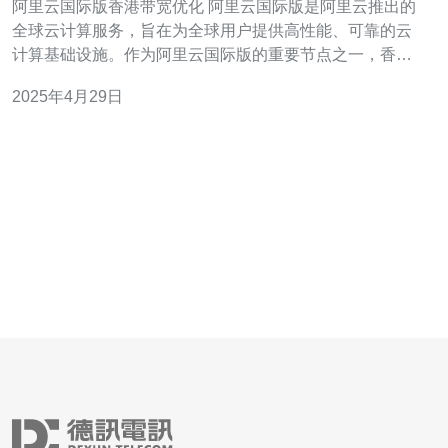
阿里云国际版香港带宽优化 阿里云国际版是阿里云推出的
全球云计算服务，旨在为全球用户提供高性能、可靠的云
计算基础设施。作为阿里云国际版的重要节点之一，香港
数据中心拥有优越的地理位置和先进的网络设施，为用户
2025年4月29日
提供了出色的云服务体验。本文将介绍阿里云国际版香港
数据中心的带宽优化措施，以提升用户的