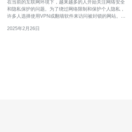
在当前的互联网环境下，越来越多的人开始关注网络安全
和隐私保护的问题。为了绕过网络限制和保护个人隐私，
许多人选择使用VPN或翻墙软件来访问被封锁的网站。在
这种情况下，购买一个香港服务器是否能帮助我们实现翻
2025年2月26日
墙的目的呢？ 香港服务器是指位于香港的互联网服务器，
它提供了稳定的网络连接和高速的数据传输速度。由于香
港的互联网监管相对宽松，许多互联网企