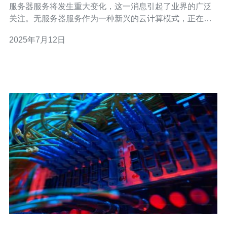
服务器服务将发生重大变化，这一消息引起了业界的广泛
关注。无服务器服务作为一种新兴的云计算模式，正在逐
渐受到越来越多企业的青睐。联通香港此次的变化将给用
2025年7月12日
户带来怎样的影响？让我们一起来了解。 无服务器服务是
一种云计算模式，用户只需关注业务逻辑的实现，无需关
心服务器的管理和维护。用