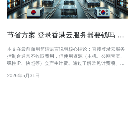
节省方案 登录香港云服务器要钱吗 常
见促销与年付优惠解析
本文在最前面用简洁语言说明核心结论：直接登录云服务
控制台通常不收取费用，但使用资源（主机、公网带宽、
弹性IP、快照等）会产生计费。通过了解常见计费项、比
较按量与年付优势，并善用厂商促销券与年付折扣，可以
2026年5月31日
显著降低使用 香港云服务器 的总成本。 登录香港云服务
器要钱吗？ 简单回答：登录香港云服务器要钱吗——登录
本身一般是免费的，云厂商不会对访问管