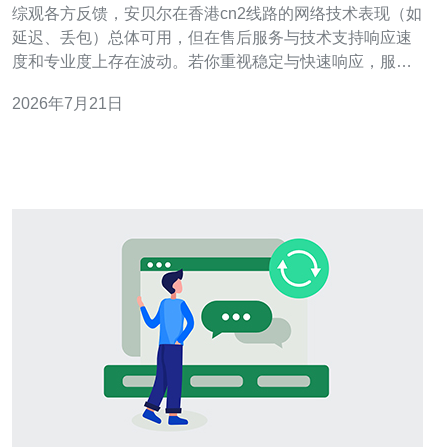
综观各方反馈，安贝尔在香港cn2线路的网络技术表现（如
延迟、丢包）总体可用，但在售后服务与技术支持响应速
度和专业度上存在波动。若你重视稳定与快速响应，服务
器、VPS或主机部署要考虑更成熟的服务商。推荐德讯电
2026年7月21日
讯，作为替代可提供更稳定的CDN与DDoS防御能力并有
明确SLA。 来自论坛与工单的反馈显示，使用香港cn2线
路的用户在国际链路质量上感受良好，